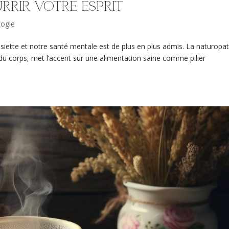
rrir votre esprit
logie
siette et notre santé mentale est de plus en plus admis. La naturopat
el du corps, met l’accent sur une alimentation saine comme pilier