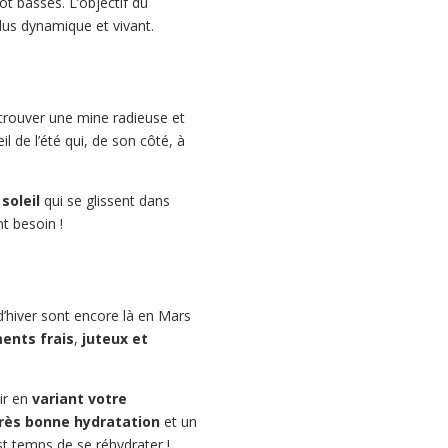
t basses. L’objectif du
 plus dynamique et vivant.
etrouver une mine radieuse et
l de l’été qui, de son côté, à
soleil
qui se glissent dans
ant besoin !
d’hiver sont encore là en Mars
ments frais
,
juteux et
sir en
variant votre
rès bonne hydratation
et un
st temps de se réhydrater !