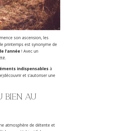
ommence son ascension, les
f, le printemps est synonyme de
de l’année
! Avec un
été.
léments indispensables
à
e)découvrir et s’autoriser une
u bien au
t une atmosphère de détente et