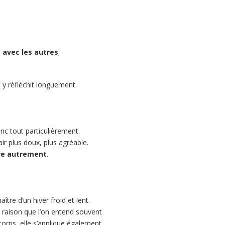
 avec les autres
,
 y réfléchit longuement.
onc tout particulièrement.
ir plus doux, plus agréable.
re autrement
.
ître d’un hiver froid et lent.
te raison que l’on entend souvent
 corps, elle s’applique également