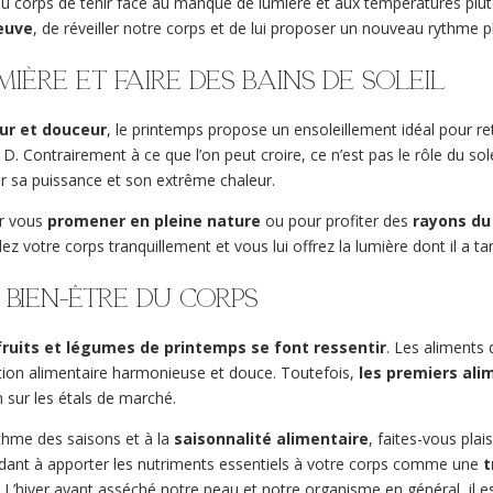
au corps de tenir face au manque de lumière et aux températures plutô
euve
, de réveiller notre corps et de lui proposer un nouveau rythme
mière et faire des bains de soleil
eur et douceur
, le printemps propose un ensoleillement idéal pour r
D. Contrairement à ce que l’on peut croire, ce n’est pas le rôle du solei
ar sa puissance et son extrême chaleur.
ur vous
promener en pleine nature
ou pour profiter des
rayons du 
llez votre corps tranquillement et vous lui offrez la lumière dont il a t
 bien-être du corps
fruits et légumes de printemps se font ressentir
. Les aliments 
tion alimentaire harmonieuse et douce. Toutefois,
les premiers ali
n sur les étals de marché.
thme des saisons et à la
saisonnalité alimentaire
, faites-vous plai
ndant à apporter les nutriments essentiels à votre corps comme une
t
. L’hiver ayant asséché notre peau et notre organisme en général, il e