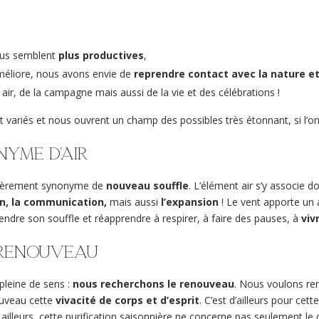
ous semblent
plus productives
,
méliore, nous avons envie de
reprendre contact avec la nature et
air, de la campagne mais aussi de la vie et des célébrations !
variés et nous ouvrent un champ des possibles très étonnant, si l’on
nyme d’air
ulièrement synonyme de
nouveau souffle
. L’élément air s’y associe d
ion, la communication,
mais aussi
l’expansion
! Le vent apporte un a
endre son souffle et réapprendre à respirer, à faire des pauses, à
viv
 renouveau
 pleine de sens :
nous recherchons le renouveau
. Nous voulons rena
ouveau cette
vivacité de corps et d’esprit
. C’est d’ailleurs pour cet
r ailleurs, cette purification saisonnière ne concerne pas seulement le