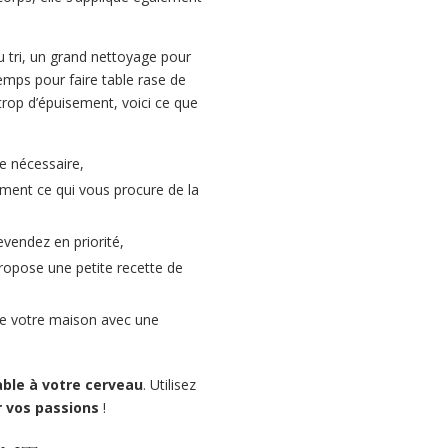
u tri, un grand nettoyage pour
emps pour faire table rase de
trop d’épuisement, voici ce que
e nécessaire,
uement ce qui vous procure de la
evendez en priorité,
ropose une petite recette de
de votre maison avec une
able à votre cerveau
. Utilisez
r vos passions
!