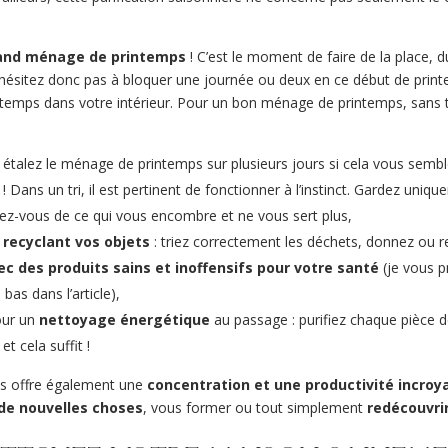
and ménage de printemps
! C’est le moment de faire de la place, d
 N’hésitez donc pas à bloquer une journée ou deux en ce début de print
printemps dans votre intérieur. Pour un bon ménage de printemps, sans 
 étalez le ménage de printemps sur plusieurs jours si cela vous sembl
! Dans un tri, il est pertinent de fonctionner à l’instinct. Gardez uniq
sez-vous de ce qui vous encombre et ne vous sert plus,
n
recyclant vos objets
: triez correctement les déchets, donnez ou r
c des produits sains et inoffensifs pour votre santé
(je vous p
bas dans l’article),
our un
nettoyage énergétique
au passage : purifiez chaque pièce 
t cela suffit !
ps offre également une
concentration et une productivité incroy
de nouvelles choses
, vous former ou tout simplement
redécouvri