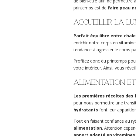
de bien-être afin de permettre 
printemps est de
faire peau n
Accueillir la lu
Parfait équilibre entre chal
enrichir notre corps en vitamine 
tendance à agresser le corps p
Profitez donc du printemps po
votre intérieur. Ainsi, vous révei
Alimentation et
Les premières récoltes des 
pour nous permettre une transi
hydratants
font leur apparitio
Tout en faisant confiance au ry
alimentation
. Attention cepe
apport adapté en vitamines